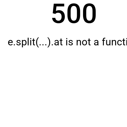
500
e.split(...).at is not a func